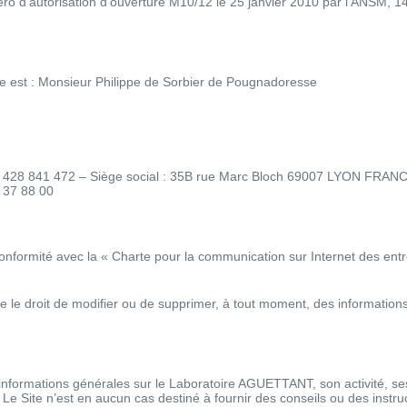
o d'autorisation d'ouverture M10/12 le 25 janvier 2010 par l'ANSM, 
Site est : Monsieur Philippe de Sorbier de Pougnadoresse
S 428 841 472 – Siège social : 35B rue Marc Bloch 69007 LYON FRAN
 37 88 00
onformité avec la « Charte pour la communication sur Internet des ent
e droit de modifier ou de supprimer, à tout moment, des informations m
des informations générales sur le Laboratoire AGUETTANT, son activité,
. Le Site n’est en aucun cas destiné à fournir des conseils ou des instru