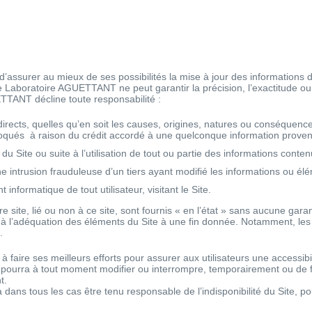
ssurer au mieux de ses possibilités la mise à jour des informations diff
 Laboratoire AGUETTANT ne peut garantir la précision, l’exactitude ou l
TANT décline toute responsabilité :
irects, quelles qu’en soit les causes, origines, natures ou conséque
oqués à raison du crédit accordé à une quelconque information provena
n du Site ou suite à l’utilisation de tout ou partie des informations conten
intrusion frauduleuse d’un tiers ayant modifié les informations ou élé
nformatique de tout utilisateur, visitant le Site.
re site, lié ou non à ce site, sont fournis « en l’état » sans aucune g
tive à l’adéquation des éléments du Site à une fin donnée. Notamment, le
.
aire ses meilleurs efforts pour assurer aux utilisateurs une accessibil
ourra à tout moment modifier ou interrompre, temporairement ou de fa
t.
ns tous les cas être tenu responsable de l’indisponibilité du Site, po