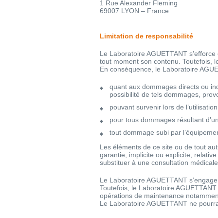
1 Rue Alexander Fleming
69007 LYON – France
Limitation de responsabilité
Le Laboratoire AGUETTANT s’efforce d’a
tout moment son contenu. Toutefois, le
En conséquence, le Laboratoire AGUET
quant aux dommages directs ou ind
possibilité de tels dommages, prov
pouvant survenir lors de l’utilisatio
pour tous dommages résultant d’une 
tout dommage subi par l’équipement i
Les éléments de ce site ou de tout aut
garantie, implicite ou explicite, rela
substituer à une consultation médicale
Le Laboratoire AGUETTANT s’engage à f
Toutefois, le Laboratoire AGUETTANT p
opérations de maintenance notammen
Le Laboratoire AGUETTANT ne pourra da