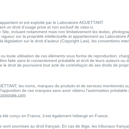
appartient et est exploité par le Laboratoire AGUETTANT.
t un droit d’usage privé et non exclusif de celui-ci.
 Site, incluant notamment mais non limitativement les textes, photogr
vigueur sur la propriété intellectuelle et appartiennent au Laboratoire 
la législation sur le droit d'auteur (Copyright Law), les conventions i
u toute utilisation de ces éléments sous forme de reproduction, charge
 être faite sans le consentement préalable et écrit de leurs auteurs ou d
 droit de poursuivre tout acte de contrefaçon de ses droits de proprié
UETTANT, les noms, marques de produits et de services mentionnés 
n ou l'apposition de ces marques sans avoir obtenu l'autorisation préala
corporate.com
 été conçu en France, il est également hébergé en France.
 sont soumises au droit français. En cas de litige, les tribunaux frança