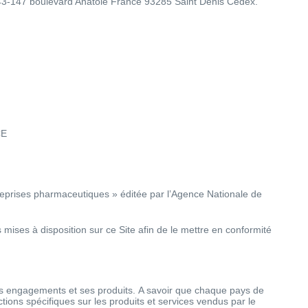
143-147 boulevard Anatole France 93285 Saint Denis Cedex.
CE
reprises pharmaceutiques » éditée par l’Agence Nationale de
ises à disposition sur ce Site afin de le mettre en conformité
 ses engagements et ses produits. A savoir que chaque pays de
ctions spécifiques sur les produits et services vendus par le