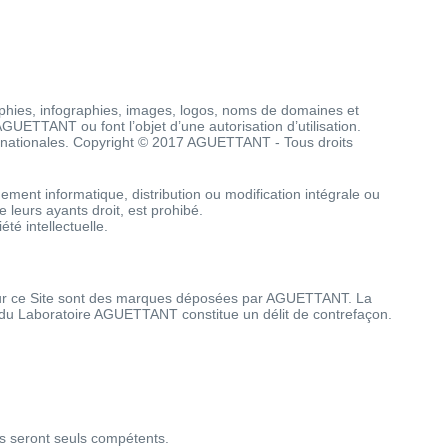
aphies, infographies, images, logos, noms de domaines et
AGUETTANT ou font l’objet d’une autorisation d’utilisation.
nternationales. Copyright © 2017 AGUETTANT - Tous droits
ment informatique, distribution ou modification intégrale ou
e leurs ayants droit, est prohibé.
té intellectuelle.
sur ce Site sont des marques déposées par AGUETTANT. La
ble du Laboratoire AGUETTANT constitue un délit de contrefaçon.
is seront seuls compétents.