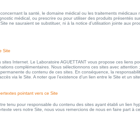
s concernant la santé, le domaine médical ou les traitements médicaux
nostic médical, ou prescrire ou pour utiliser des produits présentés sur
Site ne sauraient se substituer, ni à la notice d’utilisation jointe aux
e Site
es sites Internet. Le Laboratoire AGUETTANT vous propose ces liens pour
rmations complémentaires. Nous sélectionnons ces sites avec attention 
té permanente du contenu de ces sites. En conséquence, la responsabi
 accès via le Site. A noter que l’existence d’un lien entre le Site et un s
ertextes pointant vers ce Site
 tenu pour responsable du contenu des sites ayant établi un lien hyp
rtexte vers notre Site, nous vous remercions de nous en faire part à ce