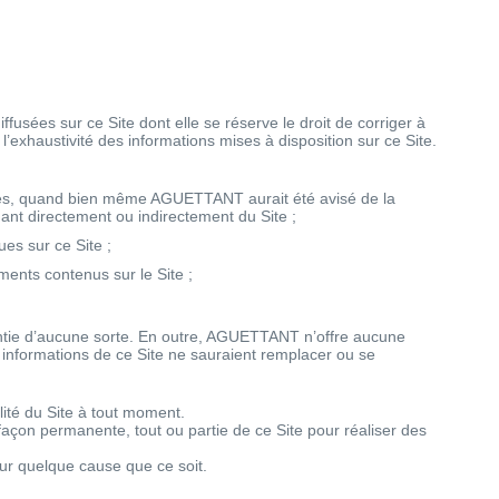
usées sur ce Site dont elle se réserve le droit de corriger à
’exhaustivité des informations mises à disposition sur ce Site.
nces, quand bien même AGUETTANT aurait été avisé de la
nt directement ou indirectement du Site ;
ues sur ce Site ;
ments contenus sur le Site ;
arantie d’aucune sorte. En outre, AGUETTANT n’offre aucune
s informations de ce Site ne sauraient remplacer ou se
ité du Site à tout moment.
çon permanente, tout ou partie de ce Site pour réaliser des
ur quelque cause que ce soit.