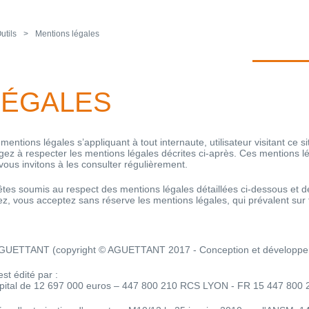
utils
Mentions légales
LÉGALES
entions légales s’appliquant à tout internaute, utilisateur visitant ce sit
gez à respecter les mentions légales décrites ci-après. Ces mentions l
us invitons à les consulter régulièrement.
êtes soumis au respect des mentions légales détaillées ci-dessous et 
isez, vous acceptez sans réserve les mentions légales, qui prévalent sur 
re AGUETTANT (copyright © AGUETTANT 2017 - Conception et dévelop
st édité par :
ital de 12 697 000 euros – 447 800 210 RCS LYON - FR 15 447 800 