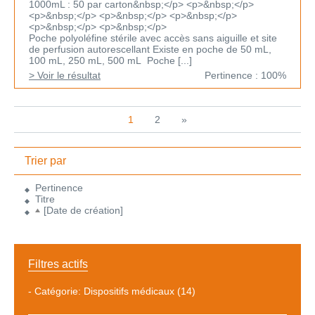
1000mL : 50 par carton&nbsp;</p> <p>&nbsp;</p>
<p>&nbsp;</p> <p>&nbsp;</p> <p>&nbsp;</p>
<p>&nbsp;</p> <p>&nbsp;</p>
Poche polyoléfine stérile avec accès sans aiguille et site
de perfusion autorescellant Existe en poche de 50 mL,
100 mL, 250 mL, 500 mL Poche [...]
> Voir le résultat
Pertinence : 100%
1
2
»
Trier par
Pertinence
Titre
[Date de création]
Filtres actifs
-
Catégorie: Dispositifs médicaux
(14)