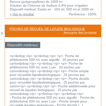
flacons (polypropylène) de 1000 ml
Solution de Chlorure de Sodium 0,9% pour irrigation.
Dispositif médical. Existe en : 250 ml, 500 ml et 1000 ml
> Voir le résultat
Pertinence : 100%
POCHES DE RECUEIL DE LIQUIDE BIOLOGIQUE
Annuaire des produits
Dispositifs médicaux
<p>&nbsp;</p> <p>&nbsp;</p> <p>- Poche de
phlébotomie 500 mL avec aiguille : 20 poches par
carton&nbsp;</p> <p>&nbsp;</p> <p>- Poche de
phlébotomie 500 mL avec Luer : 20 poches par
carton&nbsp;</p> <p>&nbsp;</p> <p>- Poche simple
pour recueilde liquidesbiologiques : 25 poches par
carton&nbsp;</p> <p>&nbsp;</p> <p>- Poche double
pour recueilde liquidesbiologiques : 25 poches par
carton</p> <p>&nbsp;</p> <p>- Poche additionnelle pour
recueil de liquides biologiques : 15 poche par
carton&nbsp;</p> <p>&nbsp;</p> <p>&nbsp;</p>
- Poche de phlébotomie 500 mL avec aiguille - Poche de
phlébotomie 500 mL avec Luer - Poche simple pour
recueilde liquides biologiques - Poche double [...]