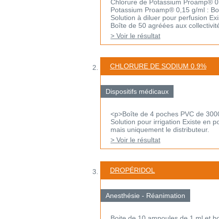
Chlorure de Potassium Proamp® 0,1
Potassium Proamp® 0,15 g/ml : Bo
Solution à diluer pour perfusion E
Boîte de 50 agréées aux collectivités
> Voir le résultat
CHLORURE DE SODIUM 0.9%
Dispositifs médicaux
<p>Boîte de 4 poches PVC de 300
Solution pour irrigation Existe en 
mais uniquement le distributeur.
> Voir le résultat
DROPÉRIDOL
Anesthésie - Réanimation
Boite de 10 ampoules de 1 ml et b