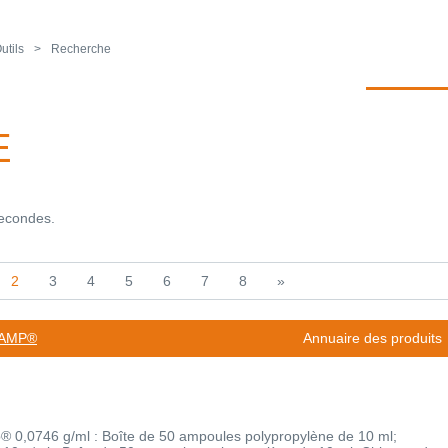
utils
Recherche
E
secondes.
2
3
4
5
6
7
8
»
OAMP®
Annuaire des produits
 0,0746 g/ml : Boîte de 50 ampoules polypropylène de 10 ml;