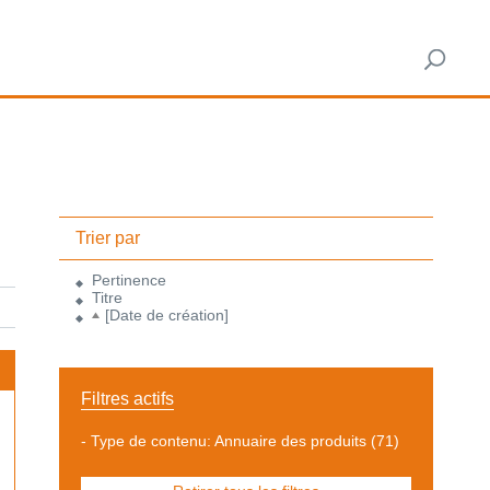
Trier par
Pertinence
Titre
[Date de création]
Filtres actifs
-
Type de contenu: Annuaire des produits
(71)