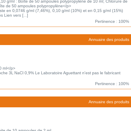
0 g/ml : Boîte de 50 ampoules polypropylène de 10 ml; Chlorure de
îte de 50 ampoules polypropylène</p>
xiste en 0,0746 g/ml (7,46%), 0,10 g/ml (10%) et en 0,15 g/ml (15%)
 Lien vers [...]
Pertinence : 100%
Annuaire des produits
0 ml</p>
poche 3L NaCl 0,9% Le Laboratoire Aguettant n'est pas le fabricant
Pertinence : 100%
Annuaire des produits
oite de 10 ampoules de 2 ml