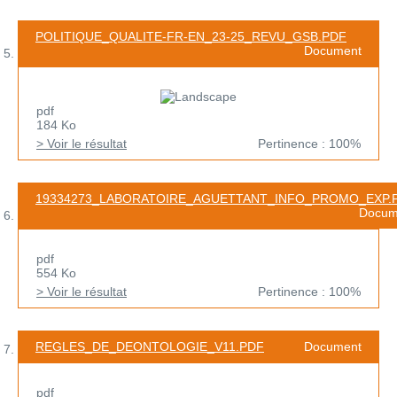
POLITIQUE_QUALITE-FR-EN_23-25_REVU_GSB.PDF
Document
pdf
184 Ko
> Voir le résultat
Pertinence : 100%
19334273_LABORATOIRE_AGUETTANT_INFO_PROMO_EXP.
Docum
pdf
554 Ko
> Voir le résultat
Pertinence : 100%
REGLES_DE_DEONTOLOGIE_V11.PDF
Document
pdf