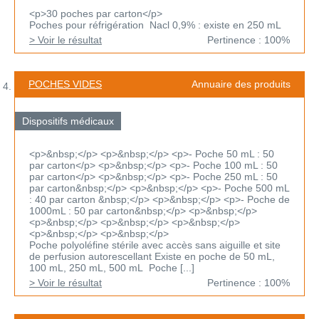
<p>30 poches par carton</p>
Poches pour réfrigération Nacl 0,9% : existe en 250 mL
> Voir le résultat
Pertinence : 100%
POCHES VIDES
Annuaire des produits
Dispositifs médicaux
<p>&nbsp;</p> <p>&nbsp;</p> <p>- Poche 50 mL : 50
par carton</p> <p>&nbsp;</p> <p>- Poche 100 mL : 50
par carton</p> <p>&nbsp;</p> <p>- Poche 250 mL : 50
par carton&nbsp;</p> <p>&nbsp;</p> <p>- Poche 500 mL
: 40 par carton &nbsp;</p> <p>&nbsp;</p> <p>- Poche de
1000mL : 50 par carton&nbsp;</p> <p>&nbsp;</p>
<p>&nbsp;</p> <p>&nbsp;</p> <p>&nbsp;</p>
<p>&nbsp;</p> <p>&nbsp;</p>
Poche polyoléfine stérile avec accès sans aiguille et site
de perfusion autorescellant Existe en poche de 50 mL,
100 mL, 250 mL, 500 mL Poche [...]
> Voir le résultat
Pertinence : 100%