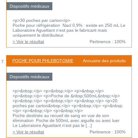
Dispositifs médicaux
<p>30 poches par carton</p>
Poche pour réfrigération Nacl 0,9% : existe en 250 mL Le
Laboratoire Aguettant n'est pas le fabricant mais
uniquement le distributeur.
> Voir le résultat
Pertinence : 100%
POCHE POUR PHLEBOTOMIE
Annuaire des produits
Dispositifs médicaux
<p>&nbsp;</p> <p>&nbsp;</p> <p>&nbsp;</p>
<p>&nbsp;</p> <p>Poche de &nbsp;500mL&nbsp;</p>
<p>&nbsp;</p> <p>&nbsp;</p> <p>&nbsp;</p> <p>20
poches par carton&nbsp;</p> <p>&nbsp;</p> <p>&nbsp;
</p> <p>&nbsp;</p> <p>&nbsp;</p>
Poche destinée au recueil de sang en vue de son
élimination Poche de 500mL avec aiguille ou avec luer
Le Laboratoire Aguettant n'est pas le [...]
> Voir le résultat
Pertinence : 100%