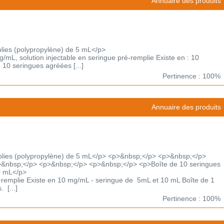
Annuaire des produits
lies (polypropylène) de 5 mL</p>
solution injectable en seringue pré-remplie Existe en : 10
10 seringues agréées [...]
Pertinence : 100%
Annuaire des produits
plies (polypropylène) de 5 mL</p> <p>&nbsp;</p> <p>&nbsp;</p>
&nbsp;</p> <p>&nbsp;</p> <p>&nbsp;</p> <p>Boîte de 10 seringues
0 mL</p>
é-remplie Existe en 10 mg/mL - seringue de 5mL et 10 mL Boîte de 1
 [...]
Pertinence : 100%