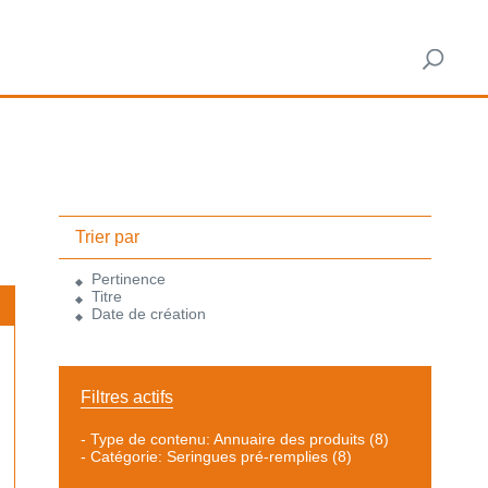
Trier par
Pertinence
Titre
Date de création
Filtres actifs
-
Type de contenu: Annuaire des produits
(8)
-
Catégorie: Seringues pré-remplies
(8)