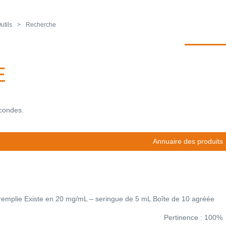
utils
Recherche
E
econdes.
Annuaire des produits
réremplie Existe en 20 mg/mL – seringue de 5 mL Boîte de 10 agréée
Pertinence : 100%