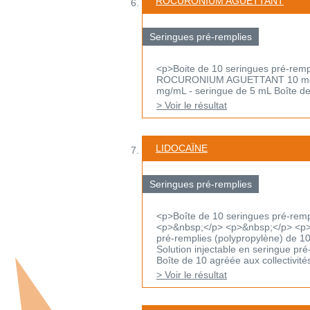
ROCURONIUM AGUETTANT
Seringues pré-remplies
<p>Boite de 10 seringues pré-remp
ROCURONIUM AGUETTANT 10 mg/mL, 
mg/mL - seringue de 5 mL Boîte de 
> Voir le résultat
LIDOCAÏNE
Seringues pré-remplies
<p>Boîte de 10 seringues pré-rem
<p>&nbsp;</p> <p>&nbsp;</p> <p>
pré-remplies (polypropylène) de 1
Solution injectable en seringue pr
Boîte de 10 agréée aux collectivités.
> Voir le résultat