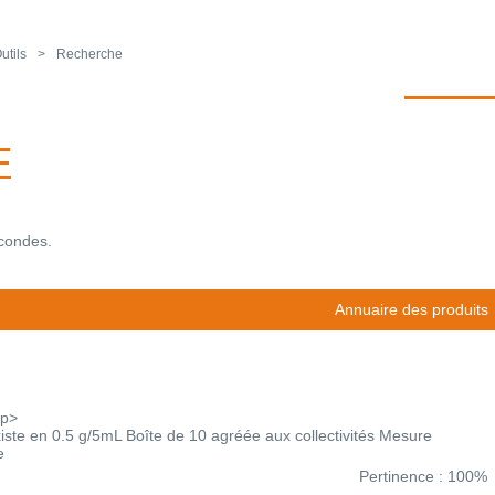
utils
Recherche
E
econdes.
Annuaire des produits
/p>
iste en 0.5 g/5mL Boîte de 10 agréée aux collectivités Mesure
e
Pertinence : 100%