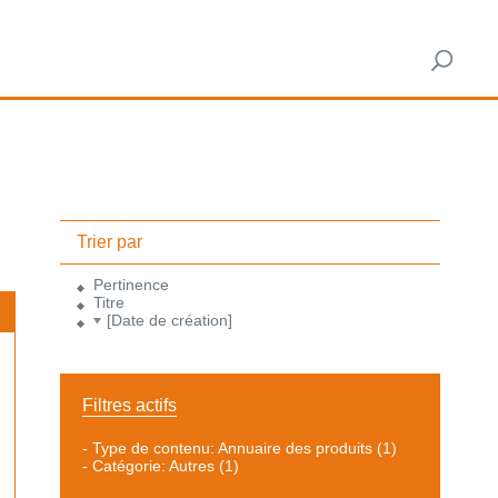
Trier par
Pertinence
Titre
[Date de création]
Filtres actifs
-
Type de contenu: Annuaire des produits
(1)
-
Catégorie: Autres
(1)