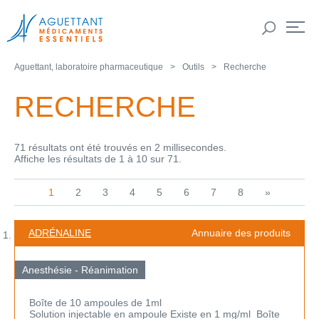
Aguettant, laboratoire pharmaceutique
Outils
Recherche
RECHERCHE
71 résultats ont été trouvés en 2 millisecondes.
Affiche les résultats de 1 à 10 sur 71.
1
2
3
4
5
6
7
8
»
ADRÉNALINE
Annuaire des produits
Anesthésie - Réanimation
Boîte de 10 ampoules de 1ml
Solution injectable en ampoule Existe en 1 mg/ml Boîte