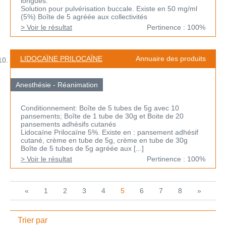
longues.
Solution pour pulvérisation buccale. Existe en 50 mg/ml
(5%) Boîte de 5 agréée aux collectivités
> Voir le résultat
Pertinence : 100%
LIDOCAÏNE PRILOCAÏNE
Annuaire des produits
Anesthésie - Réanimation
Conditionnement: Boîte de 5 tubes de 5g avec 10
pansements; Boîte de 1 tube de 30g et Boite de 20
pansements adhésifs cutanés
Lidocaïne Prilocaïne 5%. Existe en : pansement adhésif
cutané, crème en tube de 5g, crème en tube de 30g
Boîte de 5 tubes de 5g agréée aux [...]
> Voir le résultat
Pertinence : 100%
«
1
2
3
4
5
6
7
8
»
Trier par