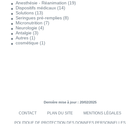
Anesthésie - Réanimation
(19)
Dispositifs médicaux
(14)
Solutions
(13)
Seringues pré-remplies
(8)
Micronutrition
(7)
Neurologie
(4)
Antalgie
(3)
Autres
(1)
cosmétique
(1)
Dernière mise à jour : 20/02/2025
CONTACT
PLAN DU SITE
MENTIONS LÉGALES
POLITIQUE DE PROTECTION DES DONNEES PERSONNELLES
TRANSMISES VIA LE SITE INTERNET
CONDITIONS GÉNÉRALES DE VENTES