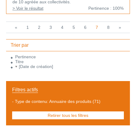
de 10 agréée aux collectivités.
> Voir le résultat
Pertinence : 100%
«
1
2
3
4
5
6
7
8
»
Trier par
Pertinence
Titre
[Date de création]
Filtres actifs
-
Type de contenu: Annuaire des produits
(71)
Retirer tous les filtres