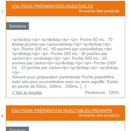
EAU POUR PRÉPARATIONS INJECTABLES
Annuaire des produits
Solutions
<p>&nbsp;</p> <p>&nbsp;</p> <p>- Poche 50 mL : 70
&nbsp;poches par cartons&nbsp;</p> <p>&nbsp;</p>
<p>- Poche 100 mL : 60 poches par carton&nbsp;</p>
<p>&nbsp;</p> <p>- Poche 250 mL : 30 poches par
carton</p> <p>&nbsp;</p> <p>- Poche 500 mL : 18
poches par carton</p> <p>&nbsp;</p> <p>- Poche 1000
mL : 10 poches par carton</p> <p>&nbsp;</p> <p>&nbsp;
</p>
Solvant pour préparation parentérale Poche polyoléfine
avec site pour reconstitution avec ou sans aiguillle Existe
en poche de 50mL, 100mL , 250mL, [...]
> Voir le résultat
Pertinence : 100%
EAU POUR PRÉPARATION INJECTABLES PROAMP®
Annuaire des produits
Solutions