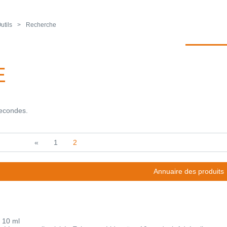
utils
Recherche
E
secondes.
«
1
2
Annuaire des produits
 10 ml