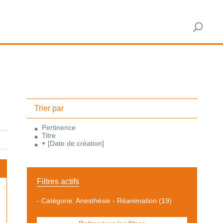
Trier par
Pertinence
Titre
[Date de création]
Filtres actifs
-
Catégorie: Anesthésie - Réanimation
(19)