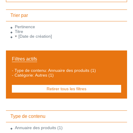
Trier par
Pertinence
Titre
[Date de création]
Filtres actifs
-
Type de contenu: Annuaire des produits
(1)
-
Catégorie: Autres
(1)
Retirer tous les filtres
Type de contenu
Annuaire des produits
(1)