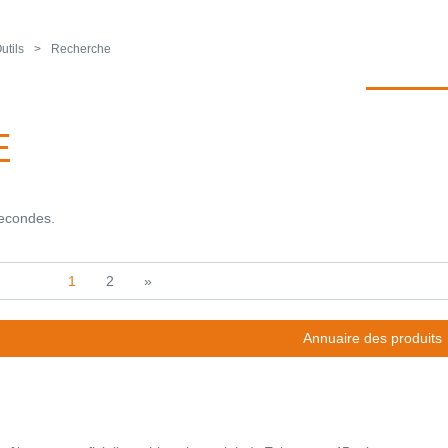
utils
Recherche
E
secondes.
1
2
»
Annuaire des produits