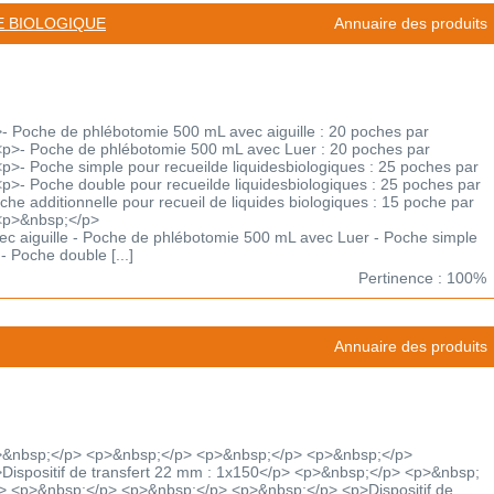
E BIOLOGIQUE
Annuaire des produits
 Poche de phlébotomie 500 mL avec aiguille : 20 poches par
p>- Poche de phlébotomie 500 mL avec Luer : 20 poches par
>- Poche simple pour recueilde liquidesbiologiques : 25 poches par
>- Poche double pour recueilde liquidesbiologiques : 25 poches par
e additionnelle pour recueil de liquides biologiques : 15 poche par
<p>&nbsp;</p>
c aiguille - Poche de phlébotomie 500 mL avec Luer - Poche simple
- Poche double [...]
Pertinence : 100%
Annuaire des produits
>&nbsp;</p> <p>&nbsp;</p> <p>&nbsp;</p> <p>&nbsp;</p>
ispositif de transfert 22 mm : 1x150</p> <p>&nbsp;</p> <p>&nbsp;
> <p>&nbsp;</p> <p>&nbsp;</p> <p>&nbsp;</p> <p>Dispositif de