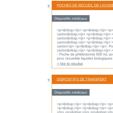
POCHES DE RECUEIL DE LIQUID
Dispositifs médicaux
<p>&nbsp;</p> <p>&nbsp;</p> <p>-
carton&nbsp;</p> <p>&nbsp;</p> <
carton&nbsp;</p> <p>&nbsp;</p> <p
carton&nbsp;</p> <p>&nbsp;</p> <p
carton</p> <p>&nbsp;</p> <p>- Poch
carton&nbsp;</p> <p>&nbsp;</p> 
- Poche de phlébotomie 500 mL ave
pour recueilde liquides biologiques 
> Voir le résultat
DISPOSITIFS DE TRANSFERT
Dispositifs médicaux
<p>&nbsp;</p> <p>&nbsp;</p> <p
<p>&nbsp;</p> <p>&nbsp;</p> <p>D
</p> <p>&nbsp;</p> <p>&nbsp;</p