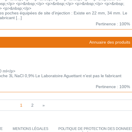
nbsp;</p> <p>&nbsp;</p> <p>&nbsp;</p> <p>&nbsp;</p> <p>&nbsp;
> <p>&nbsp;</p>
c les poches équipées de site d'injection : Existe en 22 mm, 34 mm. Le
bricant [...]
Pertinence : 100%
Annuaire des produits
0 ml</p>
poche 3L NaCl 0,9% Le Laboratoire Aguettant n'est pas le fabricant
Pertinence : 100%
1
2
»
TE
MENTIONS LÉGALES
POLITIQUE DE PROTECTION DES DONNEES