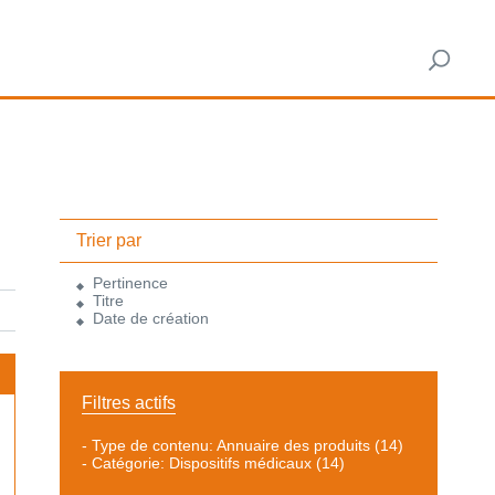
Trier par
Pertinence
Titre
Date de création
Filtres actifs
-
Type de contenu: Annuaire des produits
(14)
-
Catégorie: Dispositifs médicaux
(14)