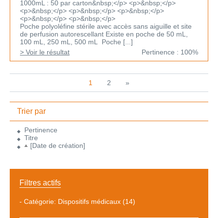
1000mL : 50 par carton&nbsp;</p> <p>&nbsp;</p>
<p>&nbsp;</p> <p>&nbsp;</p> <p>&nbsp;</p>
<p>&nbsp;</p> <p>&nbsp;</p>
Poche polyoléfine stérile avec accès sans aiguille et site
de perfusion autorescellant Existe en poche de 50 mL,
100 mL, 250 mL, 500 mL Poche [...]
> Voir le résultat
Pertinence : 100%
1
2
»
Trier par
Pertinence
Titre
[Date de création]
Filtres actifs
-
Catégorie: Dispositifs médicaux
(14)