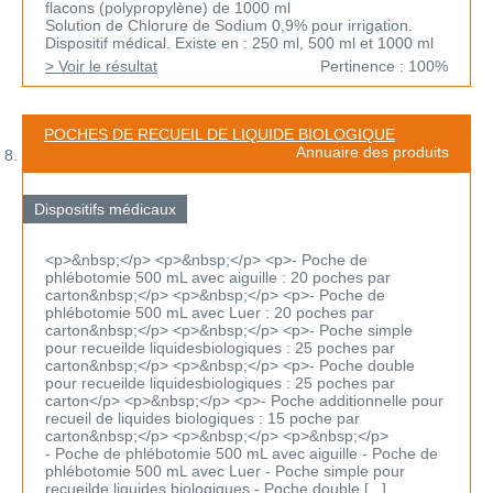
flacons (polypropylène) de 1000 ml
Solution de Chlorure de Sodium 0,9% pour irrigation.
Dispositif médical. Existe en : 250 ml, 500 ml et 1000 ml
> Voir le résultat
Pertinence : 100%
POCHES DE RECUEIL DE LIQUIDE BIOLOGIQUE
Annuaire des produits
Dispositifs médicaux
<p>&nbsp;</p> <p>&nbsp;</p> <p>- Poche de
phlébotomie 500 mL avec aiguille : 20 poches par
carton&nbsp;</p> <p>&nbsp;</p> <p>- Poche de
phlébotomie 500 mL avec Luer : 20 poches par
carton&nbsp;</p> <p>&nbsp;</p> <p>- Poche simple
pour recueilde liquidesbiologiques : 25 poches par
carton&nbsp;</p> <p>&nbsp;</p> <p>- Poche double
pour recueilde liquidesbiologiques : 25 poches par
carton</p> <p>&nbsp;</p> <p>- Poche additionnelle pour
recueil de liquides biologiques : 15 poche par
carton&nbsp;</p> <p>&nbsp;</p> <p>&nbsp;</p>
- Poche de phlébotomie 500 mL avec aiguille - Poche de
phlébotomie 500 mL avec Luer - Poche simple pour
recueilde liquides biologiques - Poche double [...]