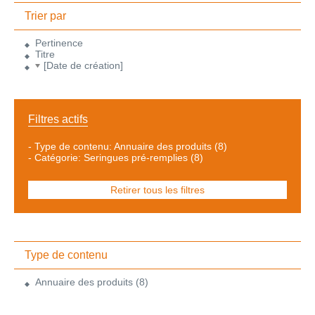
Trier par
Pertinence
Titre
[Date de création]
Filtres actifs
-
Type de contenu: Annuaire des produits
(8)
-
Catégorie: Seringues pré-remplies
(8)
Retirer tous les filtres
Type de contenu
Annuaire des produits
(8)