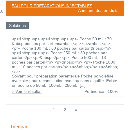
EAU POUR PRÉPARATIONS INJECTABLES
Annuaire des produits
Solutions
<p>&nbsp;</p> <p>&nbsp;</p> <p>- Poche 50 mL : 70
&nbsp;poches par cartons&nbsp;</p> <p>&nbsp;</p>
<p>- Poche 100 mL : 60 poches par carton&nbsp;</p>
<p>&nbsp;</p> <p>- Poche 250 mL : 30 poches par
carton</p> <p>&nbsp;</p> <p>- Poche 500 mL : 18
poches par carton</p> <p>&nbsp;</p> <p>- Poche 1000
mL : 10 poches par carton</p> <p>&nbsp;</p> <p>&nbsp;
</p>
Solvant pour préparation parentérale Poche polyoléfine
avec site pour reconstitution avec ou sans aiguillle Existe
en poche de 50mL, 100mL , 250mL, [...]
> Voir le résultat
Pertinence : 100%
1
2
»
Trier par