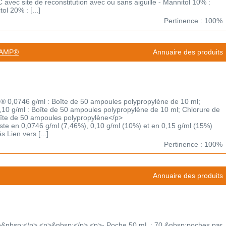
avec site de reconstitution avec ou sans aiguille - Mannitol 10% :
l 20% : [...]
Pertinence : 100%
OAMP®
Annuaire des produits
 0,0746 g/ml : Boîte de 50 ampoules polypropylène de 10 ml;
0 g/ml : Boîte de 50 ampoules polypropylène de 10 ml; Chlorure de
îte de 50 ampoules polypropylène</p>
xiste en 0,0746 g/ml (7,46%), 0,10 g/ml (10%) et en 0,15 g/ml (15%)
 Lien vers [...]
Pertinence : 100%
Annuaire des produits
&nbsp;</p> <p>&nbsp;</p> <p>- Poche 50 mL : 70 &nbsp;poches par