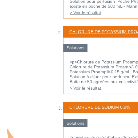
Solution pour perfusion Poche PVC 
existe en poche de 500 mL - Mannito
> Voir le résultat
CHLORURE DE POTASSIUM PR
Solutions
<p>Chlorure de Potassium Proamp®
Chlorure de Potassium Proamp® 0,1
Potassium Proamp® 0,15 g/ml : Bo
Solution à diluer pour perfusion E
Boîte de 50 agréées aux collectivités
> Voir le résultat
CHLORURE DE SODIUM 0.9%
Solutions
<p>&nbsp;</p> <p>&nbsp;</p> <p>