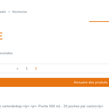
utils
Recherche
E
secondes.
«
1
2
Annuaire des produits
r carton&nbsp;</p> <p>- Poche 500 mL : 20 poches par carton</p>