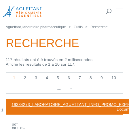
Aguettant, laboratoire pharmaceutique
Outils
Recherche
RECHERCHE
117 résultats ont été trouvés en 2 millisecondes.
Affiche les résultats de 1 à 10 sur 117.
1
2
3
4
5
6
7
8
9
10
....
»
19334273_LABORATOIRE_AGUETTANT_INFO_PROMO_EXP.
Docum
pdf
554 Ko