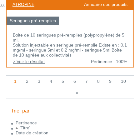
ATROPINE
Annuaire des produits
Seringues pré-remplies
Boite de 10 seringues pré-remplies (polypropylène) de 5
ml.
Solution injectable en seringue pré-remplie Existe en : 0,1
mg/ml - seringue 5ml et 0,2 mg/ml - seringue 5ml Boîte
de 10 agréée aux collectivités
> Voir le résultat
Pertinence : 100%
1
2
3
4
5
6
7
8
9
10
....
»
Trier par
Pertinence
[Titre]
Date de création