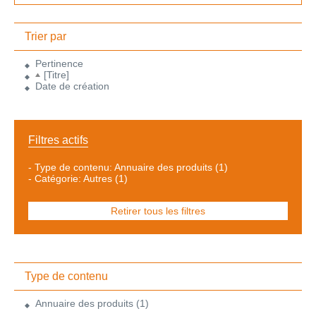
Trier par
Pertinence
[Titre]
Date de création
Filtres actifs
-
Type de contenu: Annuaire des produits
(1)
-
Catégorie: Autres
(1)
Retirer tous les filtres
Type de contenu
Annuaire des produits
(1)