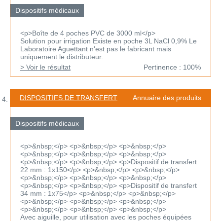
Dispositifs médicaux
<p>Boîte de 4 poches PVC de 3000 ml</p>
Solution pour irrigation Existe en poche 3L NaCl 0,9% Le
Laboratoire Aguettant n'est pas le fabricant mais
uniquement le distributeur.
> Voir le résultat
Pertinence : 100%
DISPOSITIFS DE TRANSFERT
Annuaire des produits
Dispositifs médicaux
<p>&nbsp;</p> <p>&nbsp;</p> <p>&nbsp;</p>
<p>&nbsp;</p> <p>&nbsp;</p> <p>&nbsp;</p>
<p>&nbsp;</p> <p>&nbsp;</p> <p>Dispositif de transfert
22 mm : 1x150</p> <p>&nbsp;</p> <p>&nbsp;</p>
<p>&nbsp;</p> <p>&nbsp;</p> <p>&nbsp;</p>
<p>&nbsp;</p> <p>&nbsp;</p> <p>Dispositif de transfert
34 mm : 1x75</p> <p>&nbsp;</p> <p>&nbsp;</p>
<p>&nbsp;</p> <p>&nbsp;</p> <p>&nbsp;</p>
<p>&nbsp;</p> <p>&nbsp;</p> <p>&nbsp;</p>
Avec aiguille, pour utilisation avec les poches équipées