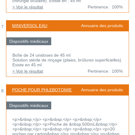
chirurgie oculaire). Existe en : 45 ml
> Voir le résultat
Pertinence : 100%
MINIVERSOL EAU
Annuaire des produits
Dispositifs médicaux
Boîte de 24 unidoses de 45 ml
Solution stérile de rinçage (plaies, brûlures superficielles).
Existe en 45 ml.
> Voir le résultat
Pertinence : 100%
POCHE POUR PHLEBOTOMIE
Annuaire des produits
Dispositifs médicaux
<p>&nbsp;</p> <p>&nbsp;</p> <p>&nbsp;</p>
<p>&nbsp;</p> <p>Poche de &nbsp;500mL&nbsp;</p>
<p>&nbsp;</p> <p>&nbsp;</p> <p>&nbsp;</p> <p>20
poches par carton&nbsp;</p> <p>&nbsp;</p> <p>&nbsp;