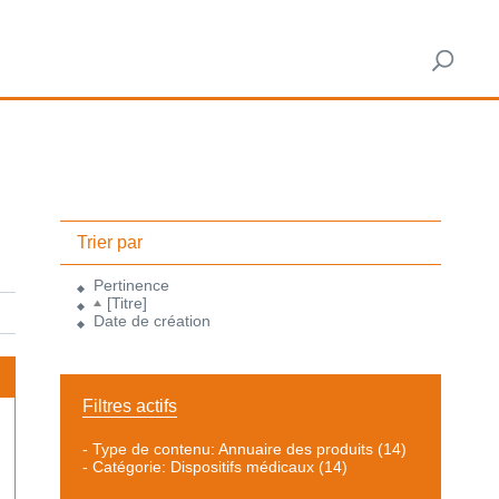
Trier par
Pertinence
[Titre]
Date de création
Filtres actifs
-
Type de contenu: Annuaire des produits
(14)
-
Catégorie: Dispositifs médicaux
(14)