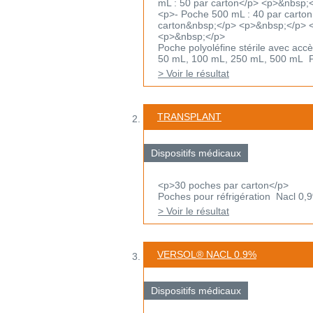
mL : 50 par carton</p> <p>&nbsp;
<p>- Poche 500 mL : 40 par carto
carton&nbsp;</p> <p>&nbsp;</p> 
<p>&nbsp;</p>
Poche polyoléfine stérile avec accè
50 mL, 100 mL, 250 mL, 500 mL Po
> Voir le résultat
TRANSPLANT
Dispositifs médicaux
<p>30 poches par carton</p>
Poches pour réfrigération Nacl 0,
> Voir le résultat
VERSOL® NACL 0.9%
Dispositifs médicaux