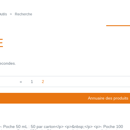
utils
Recherche
E
secondes.
«
1
2
Annuaire des produits
- Poche 50 mL : 50 par carton</p> <p>&nbsp;</p> <p>- Poche 100