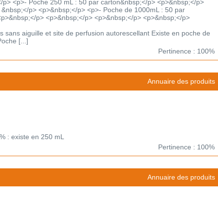
</p> <p>- Poche 250 mL : 50 par carton&nbsp;</p> <p>&nbsp;</p>
n &nbsp;</p> <p>&nbsp;</p> <p>- Poche de 1000mL : 50 par
<p>&nbsp;</p> <p>&nbsp;</p> <p>&nbsp;</p> <p>&nbsp;</p>
s sans aiguille et site de perfusion autorescellant Existe en poche de
che [...]
Pertinence : 100%
Annuaire des produits
9% : existe en 250 mL
Pertinence : 100%
Annuaire des produits