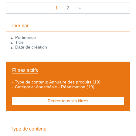
1
2
»
Trier par
Pertinence
Titre
Date de création
Filtres actifs
-
Type de contenu: Annuaire des produits
(19)
-
Catégorie: Anesthésie - Réanimation
(19)
Retirer tous les filtres
Type de contenu