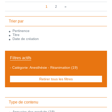
1
2
»
Trier par
Pertinence
Titre
Date de création
Filtres actifs
-
Catégorie: Anesthésie - Réanimation
(19)
Retirer tous les filtres
Type de contenu
Annuaire des produits
(19)