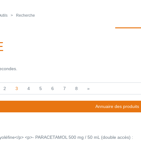
utils
Recherche
E
secondes.
2
3
4
5
6
7
8
»
Annuaire des produits
yoléfine</p> <p>- PARACETAMOL 500 mg / 50 mL (double accès) :