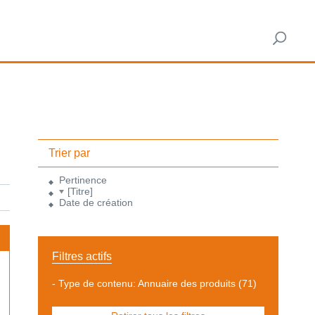
Trier par
Pertinence
[Titre]
Date de création
Filtres actifs
-
Type de contenu: Annuaire des produits
(71)