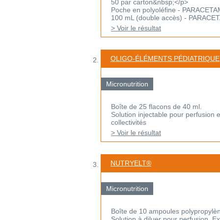
50 par carton&nbsp;</p>
Poche en polyoléfine - PARACET
100 mL (double accès) - PARACETA
> Voir le résultat
OLIGO-ÉLÉMENTS PÉDIATRIQUE
Micronutrition
Boîte de 25 flacons de 40 ml.
Solution injectable pour perfusion 
collectivités
> Voir le résultat
NUTRYELT®
Micronutrition
Boîte de 10 ampoules polypropylèn
Solution à diluer pour perfusion. 