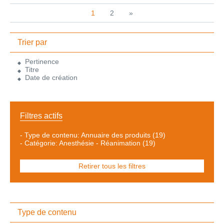
1
2
»
Trier par
Pertinence
Titre
Date de création
Filtres actifs
-
Type de contenu: Annuaire des produits
(19)
-
Catégorie: Anesthésie - Réanimation
(19)
Retirer tous les filtres
Type de contenu