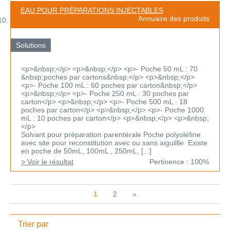
EAU POUR PRÉPARATIONS INJECTABLES
Annuaire des produits
Solutions
<p>&nbsp;</p> <p>&nbsp;</p> <p>- Poche 50 mL : 70
&nbsp;poches par cartons&nbsp;</p> <p>&nbsp;</p>
<p>- Poche 100 mL : 60 poches par carton&nbsp;</p>
<p>&nbsp;</p> <p>- Poche 250 mL : 30 poches par
carton</p> <p>&nbsp;</p> <p>- Poche 500 mL : 18
poches par carton</p> <p>&nbsp;</p> <p>- Poche 1000
mL : 10 poches par carton</p> <p>&nbsp;</p> <p>&nbsp;
</p>
Solvant pour préparation parentérale Poche polyoléfine
avec site pour reconstitution avec ou sans aiguillle Existe
en poche de 50mL, 100mL , 250mL, [...]
> Voir le résultat
Pertinence : 100%
1
2
»
Trier par