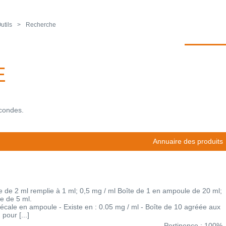
utils
Recherche
E
econdes.
Annuaire des produits
 de 2 ml remplie à 1 ml; 0,5 mg / ml Boîte de 1 en ampoule de 20 ml;
e de 5 ml.
thécale en ampoule - Existe en : 0.05 mg / ml - Boîte de 10 agréée aux
pour [...]
Pertinence : 100%