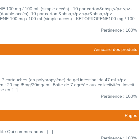
100 mg / 100 mL (simple accès) : 10 par carton&nbsp;</p> <p>-
uble accès): 10 par carton &nbsp;</p> <p>&nbsp;</p>
FENE 100 mg / 100 mL(simple accès) - KETOPROFENE100 mg / 100
Pertinence : 100%
Annuaire des produits
 cartouches (en polypropylène) de gel intestinal de 47 mL</p>
en : 20 mg /5mg/20mg/ mL Boîte de 7 agréée aux collectivités. Inscrit
e en [...]
Pertinence : 100%
Pages
 life Qui sommes-nous [...]
Pertinence : 100%