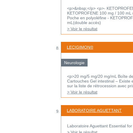
<p>&nbsp;</p> <p>- KETOPROFENE 
KETOPROFENE 100 mg / 100 mL (do
Poche en polyoléfine - KETOPRO
mL(double accès)
> Voir le résultat
LECIGIMON®
Neurologie
<p>20 mg/5 mg/20 mg/mL Boîte de 7
Cartouches Gel intestinal – Existe 
sur la liste de rétrocession avec pris
> Voir le résultat
LABORATOIRE AGUETTANT
Laboratoire Aguettant Essential for
> Voir le résultat