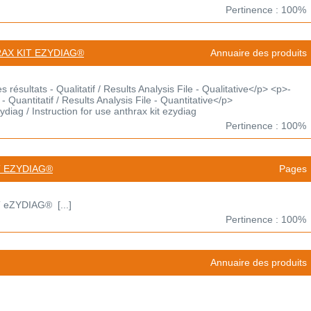
Pertinence : 100%
RAX KIT EZYDIAG®
Annuaire des produits
résultats - Qualitatif / Results Analysis File - Qualitative</p> <p>-
- Quantitatif / Results Analysis File - Quantitative</p>
zydiag / Instruction for use anthrax kit ezydiag
Pertinence : 100%
IT EZYDIAG®
Pages
 eZYDIAG® [...]
Pertinence : 100%
Annuaire des produits