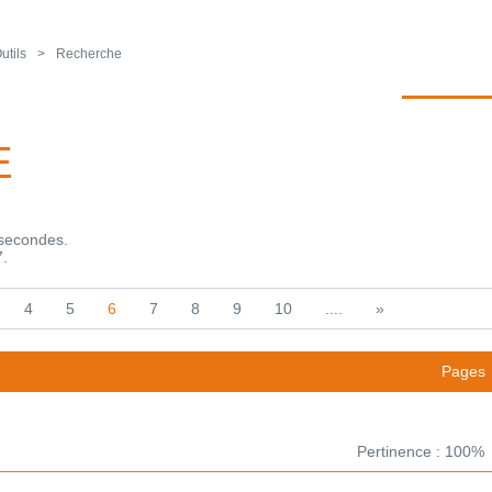
utils
Recherche
E
isecondes.
7.
4
5
6
7
8
9
10
....
»
Pages
Pertinence : 100%