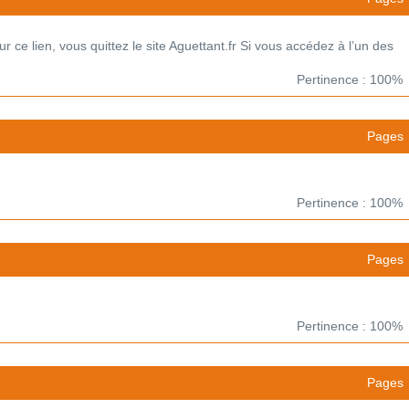
 ce lien, vous quittez le site Aguettant.fr Si vous accédez à l’un des
Pertinence : 100%
Pages
Pertinence : 100%
Pages
Pertinence : 100%
Pages