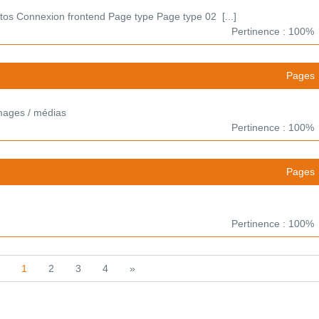
os Connexion frontend Page type Page type 02 [...]
Pertinence : 100%
Pages
Images / médias
Pertinence : 100%
Pages
Pertinence : 100%
1
2
3
4
»