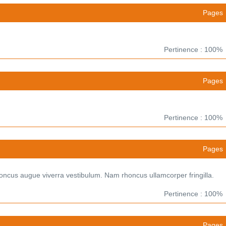
Pages
Pertinence : 100%
Pages
Pertinence : 100%
Pages
ncus augue viverra vestibulum. Nam rhoncus ullamcorper fringilla.
Pertinence : 100%
Pages