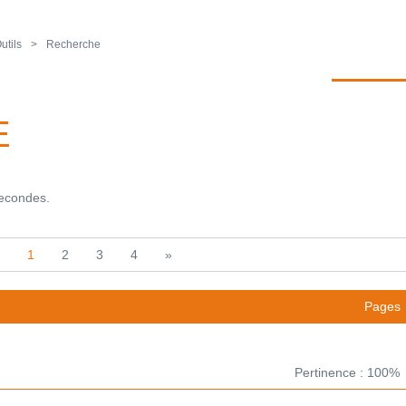
utils
Recherche
E
secondes.
1
2
3
4
»
Pages
Pertinence : 100%